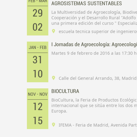
FEB - MAR
AGROSISTEMAS SUSTENTABLES
29
La Multiversidad de Agroecología, Biodive
Cooperación y el Desarrollo Rural "Adolf
una primera edición del curso " Especial
02
sustentables" en la Facultad de Ingenier
escuela tecnica superior de ingenie
2 de Marzo.
I Jornadas de Agroecología: Agroecologí
JAN - FEB
Martes 9 de febrero de 2016 a las 17:30 h
31
10
Calle del General Arrando, 38, Madri
BIOCULTURA
NOV - NOV
BioCultura, la Feria de Productos Ecológ
12
internacional que se sitúa entre los dos 
Europa.
15
IFEMA - Feria de Madrid, Avenida Par