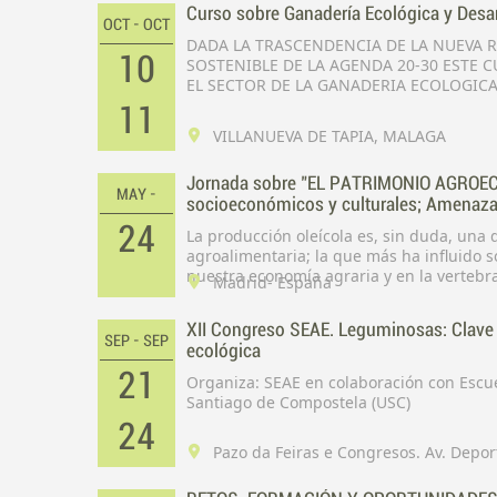
Curso sobre Ganadería Ecológica y Desar
OCT - OCT
DADA LA TRASCENDENCIA DE LA NUEVA R
10
SOSTENIBLE DE LA AGENDA 20-30 ESTE 
EL SECTOR DE LA GANADERIA ECOLOGIC
11
VILLANUEVA DE TAPIA, MALAGA
Jornada sobre "EL PATRIMONIO AGROE
MAY -
socioeconómicos y culturales; Amenazas
Climático.
24
La producción oleícola es, sin duda, una
agroalimentaria; la que más ha influido s
Madrid- España
XII Congreso SEAE. Leguminosas: Clave e
SEP - SEP
ecológica
21
Organiza: SEAE en colaboración con Escue
Santiago de Compostela (USC)
24
Pazo da Feiras e Congresos. Av. Depor