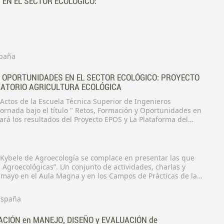
EN EL SECTOR ECOLÓGICO:
spaña
 OPORTUNIDADES EN EL SECTOR ECOLÓGICO: PROYECTO
ATORIO AGRICULTURA ECOLÓGICA
e Ingenieros
tará los resultados del Proyecto EPOS y La Plataforma del
de Es.paña
 Kybele de Agroecología se complace en presentar las que
 Agroecológicas”. Un conjunto de actividades, charlas y
e mayo en el Aula Magna y en los Campos de Prácticas de la
gronómica, Alimentaria y de Biosistemas de la Universidad
 España
ACIÓN en MANEJO, DISEÑO y EVALUACIÓN de