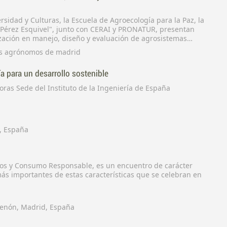
rsidad y Culturas, la Escuela de Agroecología para la Paz, la
o Pérez Esquivel", junto con CERAI y PRONATUR, presentan
ización en manejo, diseño y evaluación de agrosistemas
os Agrónomos de Madrid, durante los días 29 de Febrero, 1 y
ros agrónomos de madrid
a para un desarrollo sostenible
oras Sede del Instituto de la Ingeniería de España
d, España
icos y Consumo Responsable, es un encuentro de carácter
más importantes de estas características que se celebran en
tenón, Madrid, España