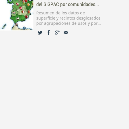
Sectorial Apícola
6/2024
del SIGPAC por comunidades
autónomas (campaña 2024)
Resumen de los datos de
superficie y recintos desglosados
por agrupaciones de usos y por
comunidades autónomas,
contenidos en las bases de datos
del Sistema de Información
Geográfica de Parcelas Agrícolas
de España (SIGPAC) en la campaña
2024. Ver nota informativa Ver
tabla resumen