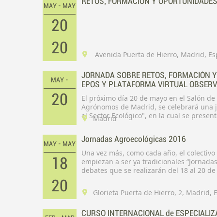
RETOS, FORMACIÓN Y OPORTUNIDADES 
MAY - MAY
20
20
Avenida Puerta de Hierro, Madrid, E
JORNADA SOBRE RETOS, FORMACIÓN Y
MAY -
EPOS Y PLATAFORMA VIRTUAL OBSERV
20
El próximo día 20 de mayo en el Salón de Actos de la Escuela Técnica Superior d
Agrónomos de Madrid, se celebrará una jornada bajo el título " Retos, Formación y Oportunidades en
el Sector Ecológico", en la cual se presen
Madrid
Observatorio de la producción Ecológica 
Jornadas Agroecológicas 2016
MAY - MAY
Una vez más, como cada año, el colectivo
18
empiezan a ser ya tradicionales “Jornadas
debates que se realizarán del 18 al 20 d
Escuela Técnica Superior de Ingeniería A
20
Politécnica de Madrid (ETSIAAB-UPM).
Glorieta Puerta de Hierro, 2, Madrid,
CURSO INTERNACIONAL de ESPECIALIZ