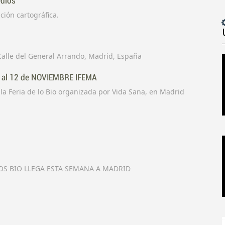
edios
ción cartográfica.
 Calle del General Arrando, Madrid, España
 al 12 de NOVIEMBRE IFEMA
la Feria de lo Bio organizada por Vida Sana, en Madrid
OS BIO LLEGA ESTA SEMANA A MADRID