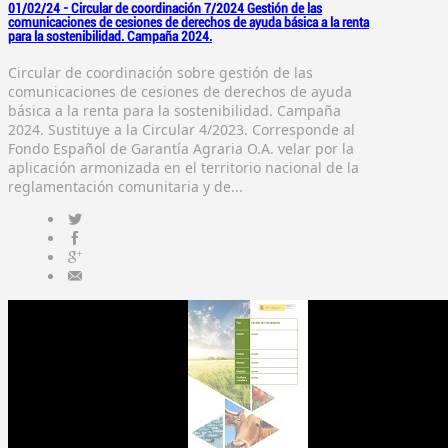
01/02/24 -
Circular de coordinación 7/2024 Gestión de las
comunicaciones de cesiones de derechos de ayuda básica a la renta
para la sostenibilidad. Campaña 2024.
Circular de coordinación sobre gestión de las
comunicaciones de cesiones de derechos de ayuda
básica a la renta para la sostenibilidad. Campaña
2024. Sustituye a la Circular 4/2023. Corresponde al
Fondo Español de Garantía Agraria O.A. velar por la
aplicación armonizada en el territorio nacional de la
reglamentación comunitaria y de...