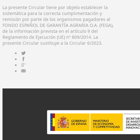
La presente Circular tiene por objeto establecer la
sistemática para la correcta cumplimentación y
remisión por parte de los organismos pagadores al
FONDO ESPAÑOL DE GARANTÍA AGRARIA O.A. (FEGA),
de la información prevista en el artículo 9 del
Reglamento de Ejecución (UE) nº 809/2014. La
presente Circular sustituye a la Circular 6/2023.